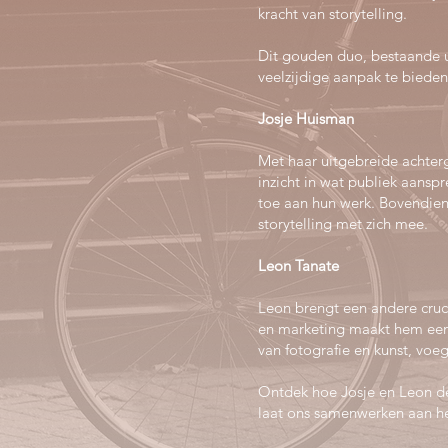
kracht van storytelling.
Dit gouden duo, bestaande u
veelzijdige aanpak te bieden
Josje Huisman
Met haar uitgebreide achterg
inzicht in wat publiek aanspr
toe aan hun werk. Bovendien 
storytelling met zich mee.
Leon Tanate
Leon brengt een andere cruci
en marketing maakt hem een 
van fotografie en kunst, vo
Ontdek hoe Josje en Leon de
laat ons samenwerken aan he