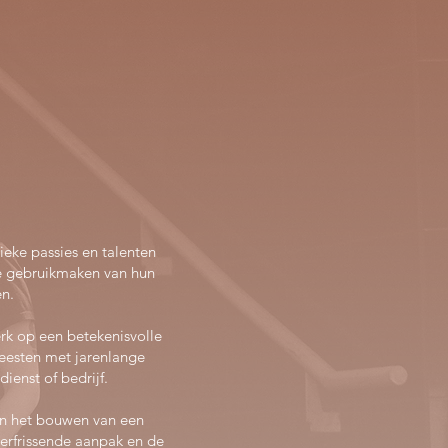
ieke passies en talenten
e gebruikmaken van hun
en.
rk op een betekenisvolle
geesten met jarenlange
ienst of bedrijf.
 en het bouwen van een
verfrissende aanpak en de