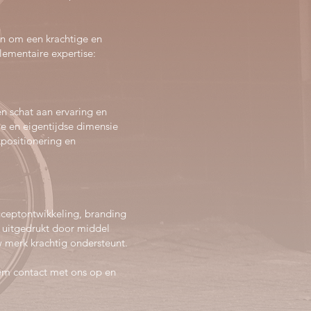
en om een krachtige en
lementaire expertise:
n schat aan ervaring en
lle en eigentijdse dimensie
kpositionering en
onceptontwikkeling, branding
, uitgedrukt door middel
w merk krachtig ondersteunt.
eem contact met ons op en