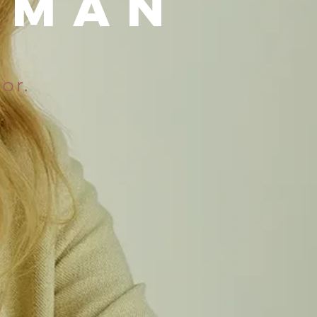
SMAN
or.