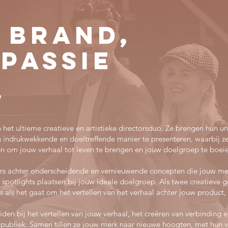
 Brand,
passie
e
et ultieme creatieve en artistieke directorsduo. Ze brengen hun un
indrukwekkende en doeltreffende manier te presenteren, waarbij z
n om jouw verhaal tot leven te brengen en jouw doelgroep te boei
ers achter onderscheidende en vernieuwende concepten die jouw me
 spotlights plaatsen bij jouw ideale doelgroep. Als twee creatieve 
rs als het gaat om het vertellen van het verhaal achter jouw product, d
iden bij het vertellen van jouw verhaal, het creëren van verbinding
e publiek. Samen tillen ze jouw merk naar nieuwe hoogten, met hun 